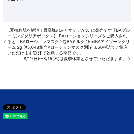
..夏枯れ肌を解消！最高峰のみたすケアが8.1に発売です【BAブル
ーミングダリアボックス】.BAローションシリーズをご購入され
ると、︎BAローションマスク 2包︎BAミルク 15ml︎BAアイゾーンクリ
ーム 2g (¥5,648相当※ローションマスク別)︎¥1,650税込でご購入
いただけます🥰.汗で乾燥する季節です。
..8/11(日)〜8/15(木)は夏季休業とさせていただきます。