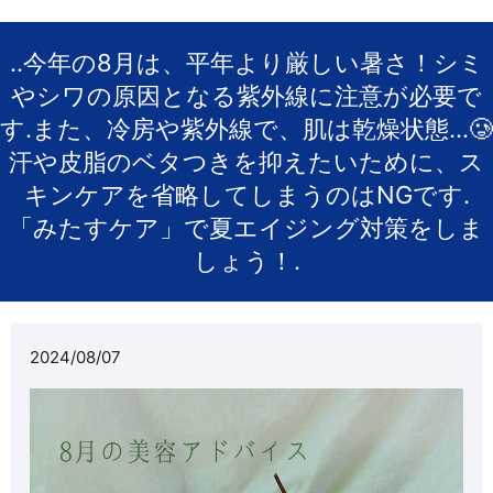
..今年の8月は、平年より厳しい暑さ！️シミ
やシワの原因となる紫外線に注意が必要で
す️.また、冷房や紫外線で、肌は乾燥状態…🥲
汗や皮脂のベタつきを抑えたいために、ス
キンケアを省略してしまうのはNGです.
「みたすケア」で夏エイジング対策をしま
しょう！.
2024/08/07