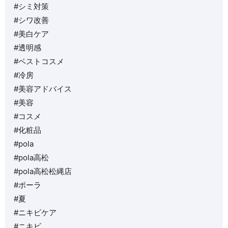
#シミ対策
#シワ改善
#美白ケア
#透明感
#ベストコスメ
#冷房
#美容アドバイス
#美容
#コスメ
#化粧品
#pola
#pola高松
#pola高松松縄店
#ポーラ
#夏
#ニキビケア
#ニキビ