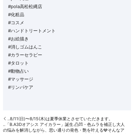
#pola高松松縄店
#化粧品
#コスメ
#ハンドトリートメント
#お絵描き
#消しゴムはんこ
#カラーセラピー
#タロット
#動物占い
#マッサージ
#リンパケア
..8/11(日)〜8/15(木)は夏季休業とさせていただきます。
..「B.A3Dオアシス アイカラー」誕生.凸凹・色ムラを補正し大人
の悩みを解消しながら、思い通りの発色・艶を叶える🩶そんなア