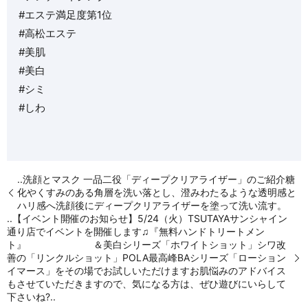
#エステ満足度第1位
#高松エステ
#美肌
#美白
#シミ
#しわ
..洗顔とマスク 一品二役「ディープクリアライザー」のご紹介糖
化やくすみのある角層を洗い落とし、澄みわたるような透明感と
ハリ感へ洗顔後にディープクリアライザーを塗って洗い流す。
..【イベント開催のお知らせ】5/24（火）TSUTAYAサンシャイン
通り店でイベントを開催します♫『無料ハンドトリートメン
ト』 ＆︎美白シリーズ「ホワイトショット」︎シワ改
善の「リンクルショット」︎POLA最高峰BAシリーズ「ローション
イマース」をその場でお試しいただけます️お肌悩みのアドバイス
もさせていただきますので、気になる方は、ぜひ遊びにいらして
下さいね?..