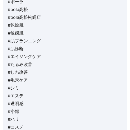
#ポーラ
#pola高松
#pola高松松縄店
#乾燥肌
#敏感肌
#肌プランニング
#肌診断
#エイジングケア
#たるみ改善
#しわ改善
#毛穴ケア
#シミ
#エステ
#透明感
#小顔
#ハリ
#コスメ