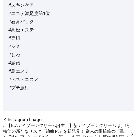
#スキンケア
#エステ満足度第1位
#石膏パック
#高松エステ
#美肌
#シミ
#しわ
#島旅
#島エステ
#ベストコスメ
#プチ旅行
Instagram Image
…【B.Aアイゾーンクリーム誕生！】新アイゾーンクリームは、眼
輪筋の新たなリスク「線維化」を新発見！.従来の眼輪筋の「量」
を増やすアプローチから、「質」にもアプローチ！.筋肉機能アッ