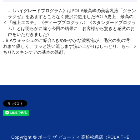
..《ハイグレードプログラム》はPOLA最高峰の美容乳液「グラン
ラグゼ」をあますところなく贅沢に使用したPOLA史上、最高の
「極上エステ」.《ディーププログラム》《スタンダードプログラ
ム》とは明らかに違う今回の結果に、お客様から驚きと感激のお
声をいただきました?.
..B.Aウォッシュのご紹介?.きめ細やかな濃密泡が、毛穴の奥の汚
れまで優しく、サッと洗い流します️洗い上がりはしっとり、もっ
ちり?.スキンケアの基本の洗顔。
Copyright © ポーラ ザ ビューティ 高松松縄店（POLA THE