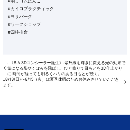
#消しゴムはんこ
#カイロプラクティック
#ヨサパーク
#ワークショップ
#四柱推命
..《B.A 3Dコンシーラー誕生》.紫外線を輝きに変える光の効果で
気になる影やくぼみを飛ばし、ひと塗りで目もとを3D仕上がり
に.時間が経っても明るくハリのある目もとが続く。
..8/13(日)〜8/15（火）は夏季休暇のためお休みさせていただき
ます。