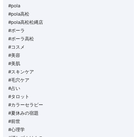
#pola
#pola高松
#pola高松松縄店
#ポーラ
#ポーラ高松
#コスメ
#美容
#美肌
#スキンケア
#毛穴ケア
#占い
#タロット
#カラーセラピー
#夏休みの宿題
#前世
#心理学