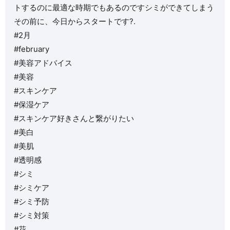
トするのに最適な時期でもあるのですシミができてしまう
その前に、今日からスタートです?.
#2月
#february
#美容アドバイス
#美容
#スキンケア
#保湿ケア
#スキンケア好きさんと繋がりたい
#美白
#美肌
#透明感
#シミ
#シミケア
#シミ予防
#シミ対策
#花