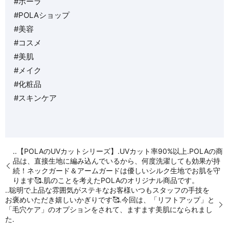
#ポーラ
#POLAショップ
#美容
#コスメ
#美肌
#メイク
#化粧品
#スキンケア
..【POLAのUVカットシリーズ】.UVカット率90%以上️.POLAの商
品は、直接生地に編み込んでいるから、何度洗濯しても効果が持
続！ネックガード＆アームガードは優しいシルク生地でお肌を守
ります🥰.肌のことを考えたPOLAのオリジナル商品です。
..聡明で上品な雰囲気がステキなお客様いつもスタッフの手技を
お褒めいただき嬉しいかぎりです🥰.今回は、「リフトアップ」と
「毛穴ケア」のオプションをされて、ますます美肌になられまし
た️.