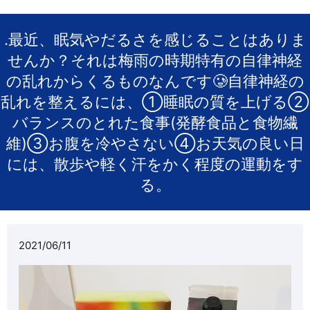
.最近、眠気やだるさを感じることはありま
せんか？それは梅雨の時期特有の自律神経
の乱れからくるものなんです🥲自律神経の
乱れを整えるには、①睡眠の質を上げる②
バランスのとれた食事(発酵食品と食物繊
維)③お腹を冷やさない④お天気の良い日
には、散歩や軽く汗をかく程度の運動をす
る。
2021/06/11