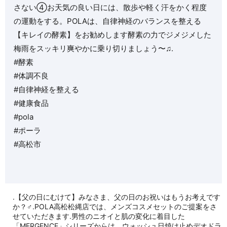
さない④お天気の良い日には、散歩や軽く汗をかく程度
の運動をする。POLAは、自律神経のバランスを整える
【キレイの酵素】をお勧めします酵素の力でジメジメした
梅雨をスッキリ爽やかに乗り切りましょう〜♫️.
#酵素
#体調不良
#自律神経を整える
#健康食品
#pola
#ポーラ
#高松市
.【父の日にむけて】みなさま、父の日のお祝いはもうお考えです
か？‍♂️.POLA高松松縄店では、メンズコスメセットのご提案をさ
せていただきます.男性のニオイと肌の変化に着目した
「MERGENCE」シリーズからは、︎ウォッシュ︎日焼け止め︎デオドラ