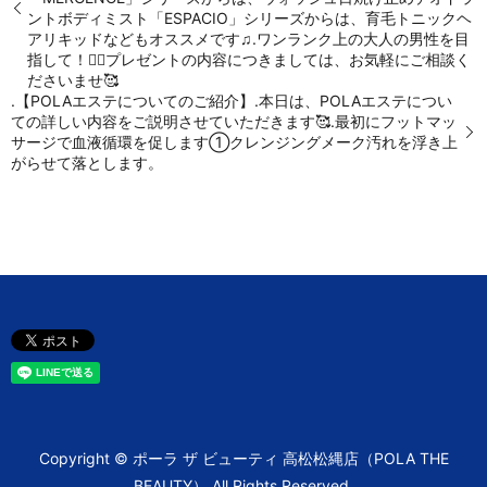
ントボディミスト「ESPACIO」シリーズからは、︎育毛トニック︎ヘ
アリキッドなどもオススメです♫.ワンランク上の大人の男性を目
指して！🤵‍♂️プレゼントの内容につきましては、お気軽にご相談く
ださいませ🥰
.【POLAエステについてのご紹介】.本日は、POLAエステについ
ての詳しい内容をご説明させていただきます🥰.最初にフットマッ
サージで血液循環を促します①クレンジングメーク汚れを浮き上
がらせて落とします。
Copyright © ポーラ ザ ビューティ 高松松縄店（POLA THE
BEAUTY） All Rights Reserved.