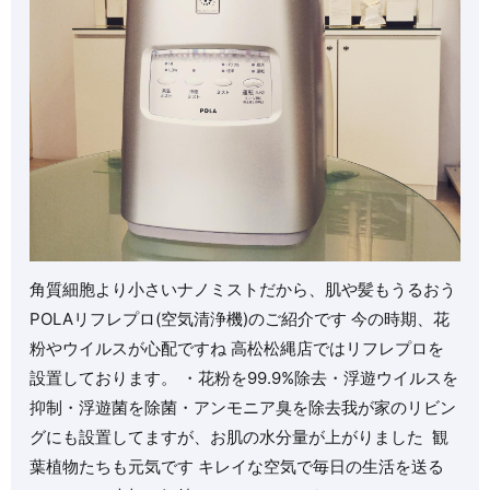
角質細胞より小さいナノミストだから、肌や髪もうるおう
POLAリフレプロ(空気清浄機)のご紹介です️ 今の時期、花
粉やウイルスが心配ですね️ 高松松縄店ではリフレプロを
設置しております。 ・花粉を99.9%除去・浮遊ウイルスを
抑制・浮遊菌を除菌・アンモニア臭を除去我が家のリビン
グにも設置してますが、お肌の水分量が上がりました ️ 観
葉植物たちも元気です キレイな空気で毎日の生活を送る