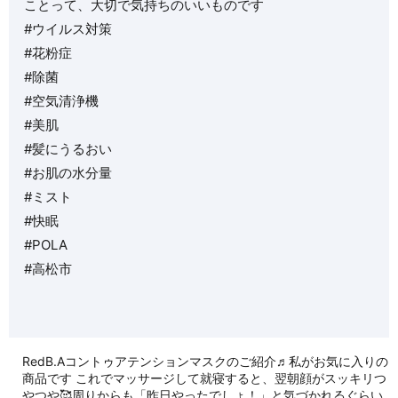
ことって、大切で気持ちのいいものです
#ウイルス対策
#花粉症
#除菌
#空気清浄機
#美肌
#髪にうるおい
#お肌の水分量
#ミスト
#快眠
#POLA
#高松市
RedB.Aコントゥアテンションマスクのご紹介♬私がお気に入りの
商品です️ これでマッサージして就寝すると、翌朝顔がスッキリつ
やつや🥰周りからも「昨日やったでしょ！」と気づかれるぐらい