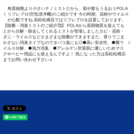
角質細胞より小さいナノミストだから、肌や髪もうるおうPOLA
リフレプロ(空気清浄機)のご紹介です️ 今の時期、花粉やウイルス
が心配ですね️ 高松松縄店ではリフレプロを設置しております。
【除菌・消臭ミストのご紹介🥰】 POLAから原因物質を捉えても
とから分解・除去してくれるミストが登場しましたカビ・花粉・
ダニ・ウイルスなどさまざまな除菌ができますまた、香りでごま
かさない消臭タイプなのでタバコ臭にも◎●高い安全性、●菌ウ
イルス分解、●強力消臭、●アレルゲン対策肌に優しいためマス
クやベビー用品にも使えるんですよ！️ 気になった方は高松松縄店
までお問い合わせ下さい♬